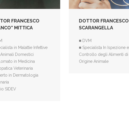
TOR FRANCESCO
DOTTOR FRANCESCO
ANCO” MITTICA
SCARANGELLA
M
■ DVM
ialista in Malattie Infettive
■ Specialista In Ispezione e
 Animali Domestici
Controllo degli Alimenti di
lomato in Medicina
Origine Animale
atica Veterinaria
erto in Dermatologia
inaria
io SIDEV