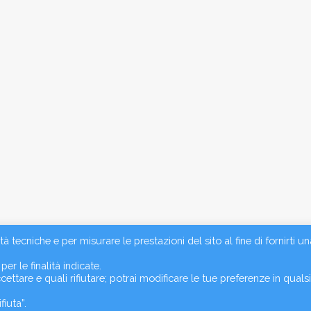
TELEFONO
080 9757824/5353432
FORMAZIONI
CHI SIAMO
 COOKIE POLICY
HOME
IZZA COOKIE
STUDI
SERVIZI
à tecniche e per misurare le prestazioni del sito al fine di fornirti un
CONTATTI
er le finalità indicate.
ttare e quali rifiutare; potrai modificare le tue preferenze in qualsi
fiuta”.