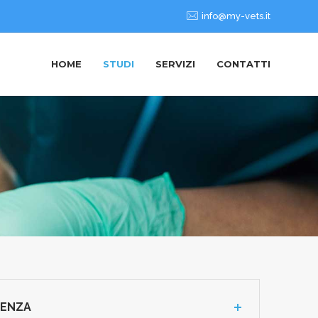
info@my-vets.it
HOME
STUDI
SERVIZI
CONTATTI
IENZA