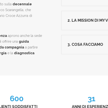
to sulla
decennale
esco Scarangella, che
ario Croce Azzurra di
2. LA MISSION DI MY 
enza
aprono anche la sede
i offrire una
guida
3. COSA FACCIAMO
i da compagnia
a partire
rgia
e la
diagnostica
600
31
LIENTI SODDISFATTI
ANNI DI ESPERIEN