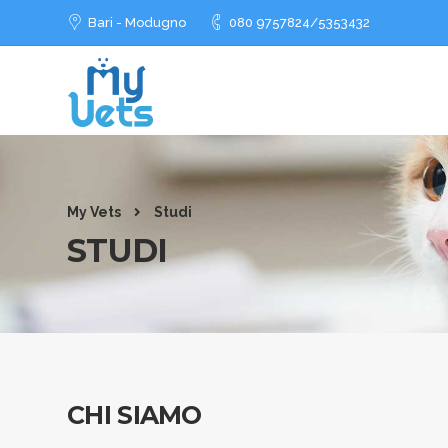
Bari - Modugno
080 9757824/5353432
My Vets
Studi
STUDI
CHI SIAMO