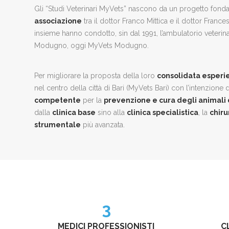
Gli “Studi Veterinari MyVets” nascono da un progetto fonda
associazione
tra il dottor Franco Mittica e il dottor Franc
insieme hanno condotto, sin dal 1991, l’ambulatorio veterin
Modugno, oggi MyVets Modugno.
Per migliorare la proposta della loro
consolidata esperi
nel centro della città di Bari (MyVets Bari) con l’intenzione d
competente
per la
prevenzione e cura degli animal
dalla
clinica base
sino alla
clinica specialistica
, la
chiru
strumentale
più avanzata.
3
MEDICI PROFESSIONISTI
C