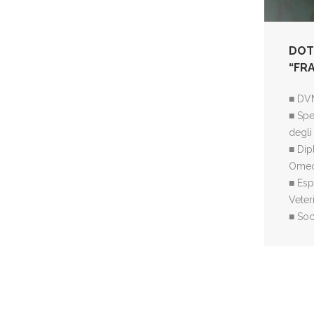
DOT
“FR
■ DV
■ Spec
degli
■ Dip
Omeop
■ Esp
Veter
■ Soc